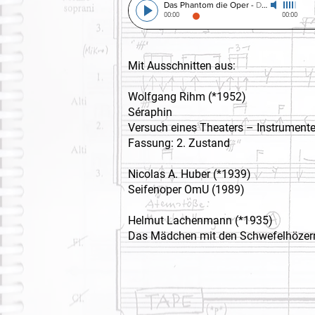
Das Phantom die Oper
-
DeutschlandRadio Berlin 1997
00:00
00:00
Mit Ausschnitten aus:
Wolfgang Rihm (*1952)
Séraphin
Versuch eines Theaters – Instrument
Fassung: 2. Zustand
Nicolas A. Huber (*1939)
Seifenoper OmU (1989)
Helmut Lachenmann (*1935)
Das Mädchen mit den Schwefelhözer