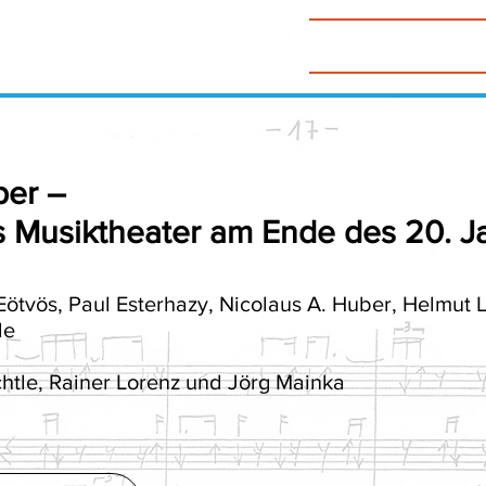
CHTLE
WERKE
TEXTE
per –
as Musiktheater am Ende des 20. 
Eötvös, Paul Esterhazy, Nicolaus A. Huber, Helmu
le
htle,
Rainer Lorenz und Jörg Mainka