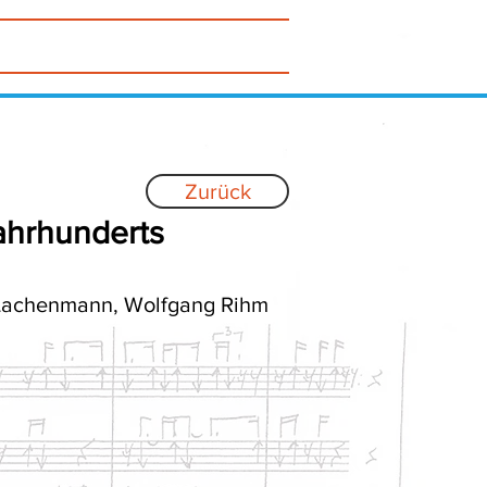
RADIO
CDs
ÜBER
MEHR...
Zurück
Jahrhunderts
t Lachenmann, Wolfgang Rihm